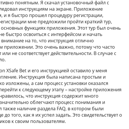
итивно понятным. Я скачал установочный файл с
следовал инструкциям на экране. Приложение
м, и я быстро прошел процедуру регистрации,
егистрации мне предложили пройти краткий тур,
 основных функциях приложения. Этот тур был очень
не быстро освоиться с интерфейсом и начать
 внимание на то, что инструкция отлично
мом приложении. Это очень важно, потому что часто
т или не соответствует действительности. В случае с
ло.
on XSafe Bet и его инструкцией оставило у меня
тление. Инструкция была написана простым и
ко изложены, а сам процесс установки оказался
перейти к следующему этапу – настройке приложения
нравилось, что инструкция содержит много
 значительно облегчают процесс понимания и
 также наличие раздела FAQ, в котором были
до того, как я их успел задать. Это свидетельствует о
ков к своим пользователям.