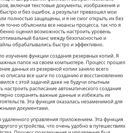
ов, включая текстовые документы, изображения и
ыстро и без ошибок, а результат превзошел мои
и полностью защищены, и я не смог открыть их без
я точно объяснила все нюансы процесса, так что я
собенно оценил возможность настроить уровень
 оптимальный баланс между безопасностью и
айлы обрабатывались быстро и эффективно.
о изучение функции создания резервных копий. Я
 важных папок на своем компьютере. Процесс прошел
ение данных из резервной копии заняло всего
но описала все шаги по созданию и восстановлению
равился с этой задачей даже не будучи опытным
ь настроить расписание автоматического создания
улярно сохранять важные данные и избежать их
тоятельств. Эта функция оказалась незаменимой для
важными документами.
ю удаленного управления приложением. Эта функция
ругого устройства, что очень удобно в путешествиях
ойства. Процесс подключения и управления был