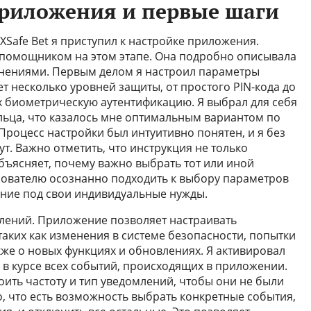
приложения и первые шаги
XSafe Bet я приступил к настройке приложения.
помощником на этом этапе. Она подробно описывала
снениями. Первым делом я настроил параметры
т несколько уровней защиты, от простого PIN-кода до
 биометрическую аутентификацию. Я выбрал для себя
льца, что казалось мне оптимальным вариантом по
Процесс настройки был интуитивно понятен, и я без
ут. Важно отметить, что инструкция не только
бъясняет, почему важно выбрать тот или иной
зователю осознанно подходить к выбору параметров
ение под свои индивидуальные нужды.
млений. Приложение позволяет настраивать
таких как изменения в системе безопасности, попытки
кже о новых функциях и обновлениях. Я активировал
 в курсе всех событий, происходящих в приложении.
оить частоту и тип уведомлений, чтобы они не были
 что есть возможность выбрать конкретные события,