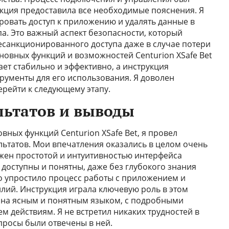
укция предоставила все необходимые пояснения. Я
овать доступ к приложению и удалять данные в
а. Это важный аспект безопасности, который
есанкционированного доступа даже в случае потери
сновных функций и возможностей Centurion XSafe Bet
т стабильно и эффективно, а инструкция
рументы для его использования. Я доволен
ерейти к следующему этапу.
льтатов и выводы
ных функций Centurion XSafe Bet, я провел
ьтатов. Мои впечатления оказались в целом очень
жен простотой и интуитивностью интерфейса
 доступны и понятны, даже без глубокого знания
но упростило процесс работы с приложением и
лий. Инструкция играла ключевую роль в этом
ана ясным и понятным языком, с подробными
 действиям. Я не встретил никаких трудностей в
просы были отвечены в ней.