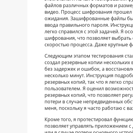
файлов различных форматов и размер
видео. Процесс шифрования прошел б
ожидания. Зашифрованные файлы был
ввода правильного пароля. Инструкци
легко справился с этой задачей. Я о
шифрования, что позволяет выбрать
скоростью процесса. Даже крупные ф
Следующим этапом тестирования стал
создал резервные копии нескольких
без задержек и ошибок, а восстановл
несколько минут. Инструкция подроб
резервных копий, так что я легко сп
пользователем. Я оценил возможност
резервных копий, что позволяет рег
потери в случае непредвиденных обс
меня, поскольку я часто работаю с 
Кроме того, я протестировал функци
позволяет управлять приложением с д
или в случае потери основного устр