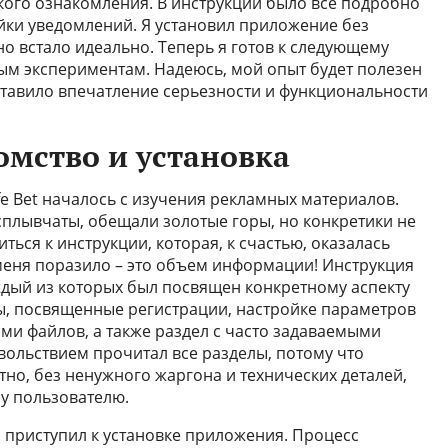
ткого ознакомления. В инструкции было все подробно
ойки уведомлений. Я установил приложение без
о встало идеально. Теперь я готов к следующему
ым экспериментам. Надеюсь, мой опыт будет полезен
оставило впечатление серьезности и функциональности
омство и установка
afe Bet началось с изучения рекламных материалов.
сплывчаты, обещали золотые горы, но конкретики не
ться к инструкции, которая, к счастью, оказалась
меня поразило – это объем информации! Инструкция
аждый из которых был посвящен конкретному аспекту
ы, посвященные регистрации, настройке параметров
ми файлов, а также раздел с часто задаваемыми
овольствием прочитал все разделы, потому что
но, без ненужного жаргона и технических деталей,
у пользователю.
я приступил к установке приложения. Процесс