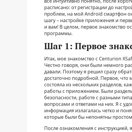
все интуитивно понятно, после коро
расписано: от регистрации до настр
проблем, на мой Android смартфон он
шагу – настройке приложения и перв
и вам! В целом, первое знакомство 
программы.
Шаг 1: Первое знак
Итак, мое знакомство с Centurion XS
Честно говоря, они были немного ра
давали. Поэтому я решил сразу обрати
достаточно подробной. Первое, что 
состояла из нескольких разделов, к
работы с приложением. Были раздел
безопасности, работе с разными типа
вопросами и ответами на них. Я с уд
информация излагалась четко и понят
которые были бы непонятны простом
После ознакомления с инструкцией, 