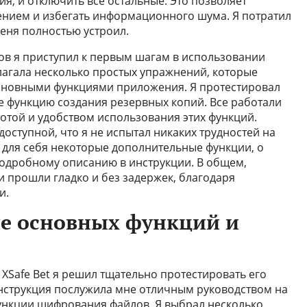
ия, и отключить все остальные. Это позволяет
ением и избегать информационного шума. Я потратил
меня полностью устроил.
ов я приступил к первым шагам в использовании
длагала несколько простых упражнений, которые
основными функциями приложения. Я протестировал
 функцию создания резервных копий. Все работали
тотой и удобством использования этих функций.
доступной, что я не испытал никаких трудностей на
ыл для себя некоторые дополнительные функции, о
 подробному описанию в инструкции. В общем,
 прошли гладко и без задержек, благодаря
и.
ие основных функций и
XSafe Bet я решил тщательно протестировать его
нструкция послужила мне отличным руководством на
 функции шифрования файлов. Я выбрал несколько