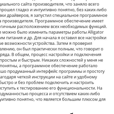
иального сайта производителя, что заняло всего
прошел гладко и интуитивно понятно, без каких-либо
вки драйверов, я запустил специальное программное
та производителя. Программное обеспечение имеет
логичным расположением всех необходимых функций.
де можно было изменить параметры работы Alligator
жим питания и др. Для начала я оставил все настройки
е возможности устройства. Затем я проверил
влению, он был практически полным, что говорит о
ряда. В общем, процесс настройки и подключения
е простым и быстрым. Никаких сложностей у меня не
 понятны, а программное обеспечение работало
рошо продуманный интерфейс программы и простоту
агодаря четкой инструкции на сайте и удобному
быстро и без проблем подключить и настроить
риступить к тестированию его функциональности. На
родуманностью процесса и отсутствием каких-либо
туитивно понятно, что является большим плюсом для