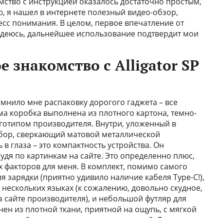
ство с инструкцией оказалось достаточно простым,
ью, я нашел в интернете полезный видео-обзор,
сс понимания. В целом, первое впечатление от
 Надеюсь, дальнейшее использование подтвердит мои
е знакомство с Alligator SP
помнило мне распаковку дорогого гаджета – все
ма коробка выполнена из плотного картона, темно-
готипом производителя. Внутри, уложенный в
ибор, сверкающий матовой металлической
в глаза – это компактность устройства. Он
удя по картинкам на сайте. Это определенно плюс,
х факторов для меня. В комплект, помимо самого
для зарядки (приятно удивило наличие кабеля Type-C!),
 нескольких языках (к сожалению, довольно скудное,
 сайте производителя), и небольшой футляр для
ен из плотной ткани, приятной на ощупь, с мягкой