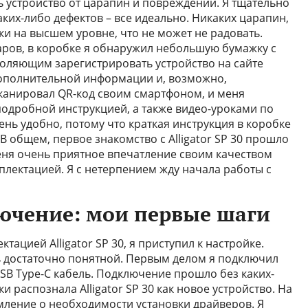
ь устройство от царапин и повреждений. Я тщательно
каких-либо дефектов – все идеально. Никаких царапин,
ки на высшем уровне, что не может не радовать.
аров, в коробке я обнаружил небольшую бумажку с
оляющим зарегистрировать устройство на сайте
дополнительной информации и, возможно,
сканировал QR-код своим смартфоном, и меня
подробной инструкцией, а также видео-уроками по
чень удобно, потому что краткая инструкция в коробке
В общем, первое знакомство с Alligator SP 30 прошло
еня очень приятное впечатление своим качеством
плектацией. Я с нетерпением жду начала работы с
ючение: мои первые шаги
тацией Alligator SP 30, я приступил к настройке.
сь достаточно понятной. Первым делом я подключил
USB Type-C кабель. Подключение прошло без каких-
 распознала Alligator SP 30 как новое устройство. На
ление о необходимости установки драйверов. Я