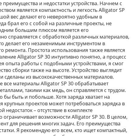
е преимущества и недостатки устройства. Начнем с
вом является компактность и легкость Alligator SP
шой вес делают его невероятно удобным в
уда брал его с собой на различные проекты, не
одним большим плюсом является его
лично справляется с обработкой различных материалов,
то делает его незаменимым инструментом в
о ремонта. Простота использования также является
ние Alligator SP 30 интуитивно понятно, а процесс
ея опыта работы с подобными устройствами, я смог
ество сборки также на высоте. Устройство выглядит
ли сделаны из высококачественных материалов.
е все материалы Alligator SP 30 обрабатывает
таллами, такими как медь, он справляется с трудом.
о бы быть и побольше. Хотя заряда хватает на
ля крупных проектов может потребоваться зарядка в
 недостаток – отсутствие в комплекте
 ограничивает возможности Alligator SP 30. В целом,
умент для решения многих задач. Его преимущества
татки. Я рекомендую его всем, кто ищет компактный,