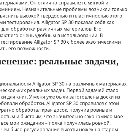
териалами. Он отлично справился с мягкой и
люминием. Незначительные проблемы возникли только
бъяснить высокой твердостью и пластичностью этого
и тестирования. Alligator SP 30 показал себя как
 для обработки различных материалов. Его
лают его очень удобным в использовании. В
стирование Alligator SP 30 с более экзотическими
ить его возможности.
енение: реальные задачи,
ональности Alligator SP 30 на различных материалах,
нескольких реальных задач. Первой задачей стало
и для книг. У меня уже были заготовлены доски из
овали обработки. Alligator SP 30 справился с этой
уратно обработал края досок, получив ровные и
ростым и быстрым, что значительно сэкономило мое
 все мои ожидания – полка получилась ровной,
ачей было регулирование высоты ножек на старом