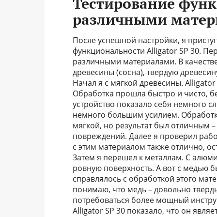
Тестирование функ
различными мате
После успешной настройки, я присту
функциональности Alligator SP 30. П
различными материалами. В качестве
древесины (сосна), твердую древесин
Начал я с мягкой древесины. Alligato
Обработка прошла быстро и чисто, без
устройство показало себя немного сла
немного большим усилием. Обработк
мягкой, но результат был отличным –
повреждений. Далее я проверил работу
с этим материалом также отлично, о
Затем я перешел к металлам. С алюмин
ровную поверхность. А вот с медью 
справлялось с обработкой этого мате
понимаю, что медь – довольно тверд
потребоваться более мощный инстру
Alligator SP 30 показало, что он явл