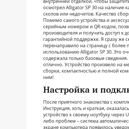
внутренней отделкой, чтобы защитит
осмотрел Alligator SP 30 на наличие 
сколов или недочетов. Качество сбор
Помимо самого устройства и аксессу
серийным номером и QR-кодом, позв
производителя и получить доступ к 
гарантийной поддержке. Я сразу же 
перенаправило на страницу с более 
использованию Alligator SP 30. Это о
содержала только базовые сведения. 
отлично. Устройство произвело на м
сборки, компактностью и полной ком
ним!
Настройка и подкл
После приятного знакомства с комплек
Инструкция, хоть и краткая, оказала
устройство к своему ноутбуку через 
либо проблем – система автоматически
экране компьютера появилось уведом