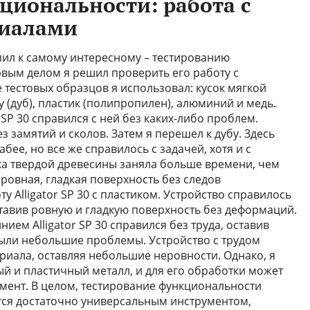
циональности: работа с
риалами
пил к самому интересному – тестированию
ервым делом я решил проверить его работу с
 тестовых образцов я использовал: кусок мягкой
у (дуб), пластик (полипропилен), алюминий и медь.
r SP 30 справился с ней без каких-либо проблем.
 замятий и сколов. Затем я перешел к дубу. Здесь
бее, но все же справилось с задачей, хотя и с
а твердой древесины заняла больше времени, чем
 ровная, гладкая поверхность без следов
 Alligator SP 30 с пластиком. Устройство справилось
ставив ровную и гладкую поверхность без деформаций.
ием Alligator SP 30 справился без труда, оставив
были небольшие проблемы. Устройство с трудом
риала, оставляя небольшие неровности. Однако, я
ый и пластичный металл, и для его обработки может
мент. В целом, тестирование функциональности
яется достаточно универсальным инструментом,