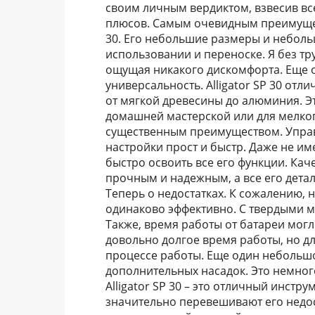
своим личным вердиктом, взвесив вс
плюсов. Самым очевидным преимущест
30. Его небольшие размеры и неболь
использовании и переноске. Я без тр
ощущая никакого дискомфорта. Еще 
универсальность. Alligator SP 30 от
от мягкой древесины до алюминия. Э
домашней мастерской или для мелког
существенным преимуществом. Управле
настройки прост и быстр. Даже не им
быстро освоить все его функции. Кач
прочным и надежным, а все его дета
Теперь о недостатках. К сожалению, н
одинаково эффективно. С твердыми ме
Также, время работы от батареи могл
довольно долгое время работы, но д
процессе работы. Еще один небольшой
дополнительных насадок. Это немного
Alligator SP 30 – это отличный инстр
значительно перевешивают его недос