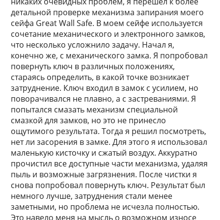
никаких очевидных проблем, я перешел к более
детальной проверке механизма запирания моего
сейфа Great Wall Safe. В моем сейфе используется
сочетание механического и электронного замков,
что несколько усложнило задачу. Начал я,
конечно же, с механического замка. Я попробовал
повернуть ключ в различных положениях,
стараясь определить, в какой точке возникает
затруднение. Ключ входил в замок с усилием, но
поворачивался не плавно, а с застреваниями. Я
попытался смазать механизм специальной
смазкой для замков, но это не принесло
ощутимого результата. Тогда я решил посмотреть,
нет ли засорения в замке. Для этого я использовал
маленькую кисточку и сжатый воздух. Аккуратно
прочистил все доступные части механизма, удаляя
пыль и возможные загрязнения. После чистки я
снова попробовал повернуть ключ. Результат был
немного лучше, затруднения стали менее
заметными, но проблема не исчезла полностью.
Это навело меня на мысль о возможном износе