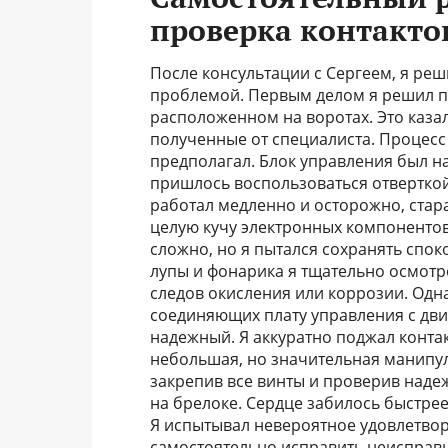
проверка контакто
После консультации с Сергеем, я ре
проблемой. Первым делом я решил пр
расположенном на воротах. Это каза
полученные от специалиста. Процесс 
предполагал. Блок управления был 
пришлось воспользоваться отверткой,
работал медленно и осторожно, стара
целую кучу электронных компонентов
сложно, но я пытался сохранять спок
лупы и фонарика я тщательно осмотр
следов окисления или коррозии. Одн
соединяющих плату управления с двиг
надежный. Я аккуратно поджал конта
небольшая, но значительная манипул
закрепив все винты и проверив наде
на брелоке. Сердце забилось быстре
Я испытывал невероятное удовлетвор
самостоятельно исправить неисправн