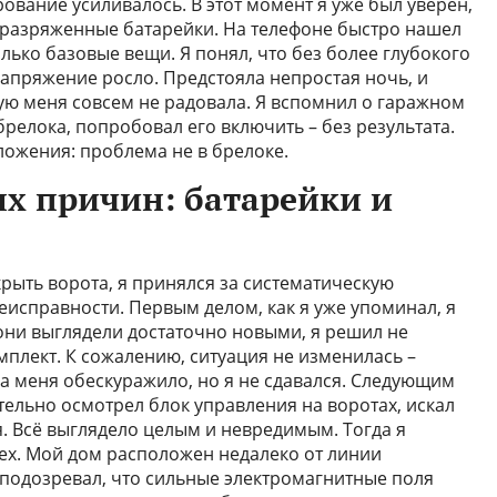
рование усиливалось. В этот момент я уже был уверен,
 разряженные батарейки. На телефоне быстро нашел
олько базовые вещи. Я понял, что без более глубокого
апряжение росло. Предстояла непростая ночь, и
ую меня совсем не радовала. Я вспомнил о гаражном
брелока, попробовал его включить – без результата.
ожения: проблема не в брелоке.
х причин: батарейки и
рыть ворота, я принялся за систематическую
исправности. Первым делом, как я уже упоминал, я
 они выглядели достаточно новыми, я решил не
мплект. К сожалению, ситуация не изменилась –
ка меня обескуражило, но я не сдавался. Следующим
тельно осмотрел блок управления на воротах, искал
 Всё выглядело целым и невредимым. Тогда я
х. Мой дом расположен недалеко от линии
 подозревал, что сильные электромагнитные поля