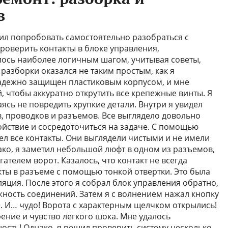
в
шил попробовать самостоятельно разобраться с
оверить контакты в блоке управления,
лось наиболее логичным шагом, учитывая советы,
разборки оказался не таким простым, как я
надежно защищен пластиковым корпусом, и мне
 чтобы аккуратно открутить все крепежные винты. Я
ясь не повредить хрупкие детали. Внутри я увидел
, проводков и разъемов. Все выглядело довольно
ойствие и сосредоточиться на задаче. С помощью
ел все контакты. Они выглядели чистыми и не имели
ако, я заметил небольшой люфт в одном из разъемов,
ателем ворот. Казалось, что контакт не всегда
кты в разъеме с помощью тонкой отвертки. Это была
яция. После этого я собрал блок управления обратно,
жность соединений. Затем я с волнением нажал кнопку
е. И… чудо! Ворота с характерным щелчком открылись!
ение и чувство легкого шока. Мне удалось
ость! Однако, я решил проверить систему несколько