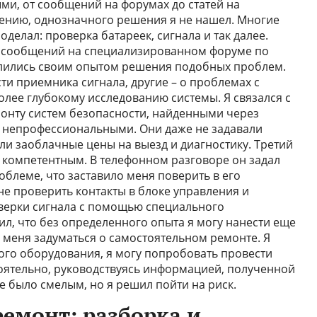
и, от сообщений на форумах до статей на
лению, однозначного решения я не нашел. Многие
роделал: проверка батареек, сигнала и так далее.
х сообщений на специализированном форуме по
елились своим опытом решения подобных проблем.
и приемника сигнала, другие – о проблемах с
олее глубокому исследованию системы. Я связался с
онту систем безопасности, найденными через
о непрофессиональными. Они даже не задавали
ли заоблачные цены на выезд и диагностику. Третий
е компетентным. В телефонном разговоре он задал
блеме, что заставило меня поверить в его
е проверить контакты в блоке управления и
верки сигнала с помощью специального
ил, что без определенного опыта я могу нанести еще
 меня задуматься о самостоятельном ремонте. Я
ного оборудования, я могу попробовать провести
оятельно, руководствуясь информацией, полученной
ие было смелым, но я решил пойти на риск.
емонт: разборка и