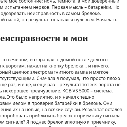
ьте мое состояние: ночь, темнота, а мой доверенный
м испытанием нервов. Первая мысль – батарейки. Но
 подозревать неисправность в самом брелоке,
й силой, но результат оставался нулевым. Началась
еисправности и мои
к-то вечером, возвращаясь домой после долгого
л к воротам, нажал на кнопку брелока… и ничего.
рный щелчок электромагнитного замка и мягкое
тсутствующими. Сначала я подумал, что просто плохо
ё раз, и ещё, и ещё раз – результат тот же: ворота не
 нехорошее предчувствие. KGB VS 5000 – система,
ла. Это было неприятно, и я начал спешно
вым делом я проверил батарейки в брелоке. Они
енил их на новые, на всякий случай. Результат остался
попробовать приблизить брелок к приемнику сигнала
ом сигнале? Я поднес брелок вплотную к приемнику,