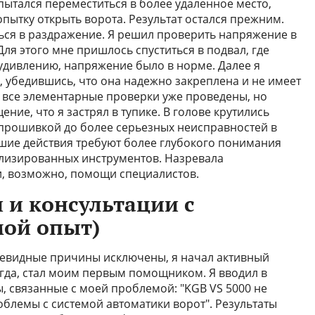
опытался переместиться в более удаленное место,
пытку открыть ворота. Результат остался прежним.
ся в раздражение. Я решил проверить напряжение в
Для этого мне пришлось спуститься в подвал, где
 удивлению, напряжение было в норме. Далее я
 убедившись, что она надежно закреплена и не имеет
 все элементарные проверки уже проведены, но
ние, что я застрял в тупике. В голове крутились
прошивкой до более серьезных неисправностей в
йшие действия требуют более глубокого понимания
ализированных инструментов. Назревала
, возможно, помощи специалистов.
и консультации с
мой опыт)
 очевидные причины исключены, я начал активный
егда, стал моим первым помощником. Я вводил в
, связанные с моей проблемой: "KGB VS 5000 не
роблемы с системой автоматики ворот". Результаты