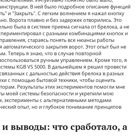
еключателями. Интуитивно понятно было мало,
 инструкции. В ней было подробное описание функций
ь" и "Закрыть". С легким волнением я нажал кнопку
но. Ворота плавно и без задержек отворились. Это
льно была в системе приема сигнала от брелока, а не
экспериментировал с разными комбинациями кнопок и
правления, стараясь понять все нюансы работы
я автоматического закрытия ворот. Этот опыт был не
м. Теперь я знаю, что в случае повторной
 воспользоваться ручным управлением. Кроме того, я
стемы KGB VS 5000. В дальнейшем я решил провести
связанных с дальностью действия брелока в разных
ехи с помощью бытовой техники, чтобы оценить
торам. Результаты этих экспериментов помогли мне
ты моей системы безопасности и укрепили мою
ом, эксперименты с альтернативными методами
ический опыт, но и глубокое понимание принципов
и выводы: что сработало, а