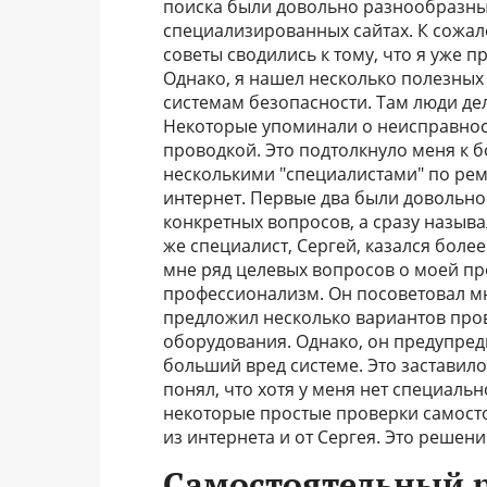
поиска были довольно разнообразным
специализированных сайтах. К сожа
советы сводились к тому, что я уже п
Однако, я нашел несколько полезны
системам безопасности. Там люди д
Некоторые упоминали о неисправност
проводкой. Это подтолкнуло меня к б
несколькими "специалистами" по рем
интернет. Первые два были довольн
конкретных вопросов, а сразу называ
же специалист, Сергей, казался боле
мне ряд целевых вопросов о моей про
профессионализм. Он посоветовал мн
предложил несколько вариантов про
оборудования. Однако, он предупред
больший вред системе. Это заставило
понял, что хотя у меня нет специаль
некоторые простые проверки самост
из интернета и от Сергея. Это решен
Самостоятельный р