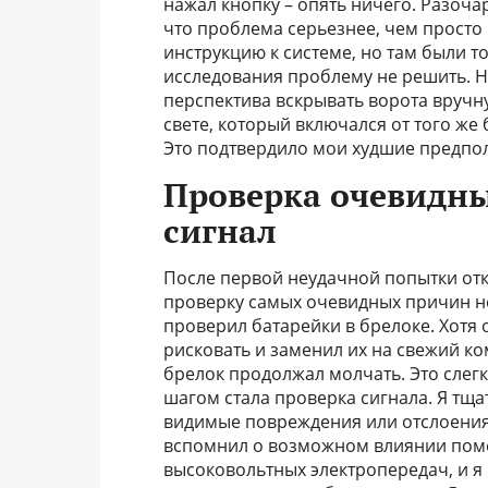
нажал кнопку – опять ничего. Разоча
что проблема серьезнее, чем просто
инструкцию к системе, но там были т
исследования проблему не решить. Н
перспектива вскрывать ворота вручн
свете, который включался от того же 
Это подтвердило мои худшие предпол
Проверка очевидны
сигнал
После первой неудачной попытки отк
проверку самых очевидных причин не
проверил батарейки в брелоке. Хотя
рисковать и заменил их на свежий ко
брелок продолжал молчать. Это слег
шагом стала проверка сигнала. Я тща
видимые повреждения или отслоения.
вспомнил о возможном влиянии поме
высоковольтных электропередач, и я