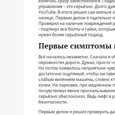
конечно, сразу забеспокоился. Глади
управления – это серьёзно. Долго дум
YouTube. В итоге решил сам взяться 
налицо. Первым делом я тщательно о
Проверил на наличие повреждений рул
- подтянул все болты и гайки, которые
нужен более серьёзный подход.
Первые симптомы 
Всё началось незаметно. Сначала я о
неровностях дороги. Думал, просто ч
Но потом появилось неприятное чувст
достаточно ощутимый, чтобы застави
слабым вилянием машины, словно кто
колеи. На парковке, при медленном п
почувствовал явное проскальзывание,
серьёзно обеспокоило. Ведь люфт в р
безопасности.
Первым делом я решил проверить дав