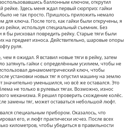
 воспользовавшись баллонным ключом, открутил
ой рейке. Здесь меня ждал первый сюрприз: гайки
х было не так просто. Пришлось приложить немало
м для ключа. После того, как гайки были откручены, я
из рейки, используя специальный съемник. Без
 я бы рисковал повредить рейку. Старые тяги были
их на предмет износа. Действительно, шаровые опоры
юфту руля.
 чем я ожидал. Я вставил новые тяги в рейку, затем
ло затянуть гайки с определённым усилием, чтобы не
Я использовал динамометрический ключ, чтобы
осле установки новых тяг я опустил машину на землю
 значительно уменьшился, но всё же оставался. Это
блема не только в рулевых тягах. Возможно, износ
евого механизма. Я решил проверить схождение колёс.
сле замены тяг, может оставаться небольшой люфт.
вался специальным прибором. Оказалось, что
ровал его, и люфт практически исчез. После всех
лько километров, чтобы убедиться в правильности