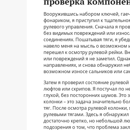
проверка компоне
Вооружившись набором ключей, гае
фонариком, я приступил к тщательно
рулевого управления. Сначала я пров
без видимых повреждений или износ
соединениях. Пошатывая тяги, я убеди
навело меня на мысль о возможном 
перешел к осмотру рулевой рейки. В
или повреждений я не заметил. Одна
направлениях, и снова обнаружил не
возможном износе сальников или са
Затем я проверил состояние рулевой 
люфтов или скрипов. Я постучал по н
глухой, без посторонних шумов. Это 
колонки – это задача значительно б
тяг. После осмотра рулевой колонки,
рулевыми тягами. Здесь я обнаружил
достаточно крепко, но небольшой люф
подозрения о том, что проблема закл