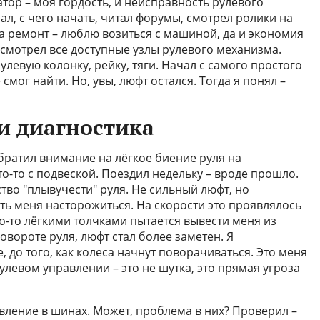
атор – моя гордость, и неисправность рулевого
ал, с чего начать, читал форумы, смотрел ролики на
за ремонт – люблю возиться с машиной, да и экономия
смотрел все доступные узлы рулевого механизма.
евую колонку, рейку, тяги. Начал с самого простого
 смог найти. Но, увы, люфт остался. Тогда я понял –
и диагностика
братил внимание на лёгкое биение руля на
то-то с подвеской. Поездил недельку – вроде прошло.
во "плывучести" руля. Не сильный люфт, но
ть меня насторожиться. На скорости это проявлялось
-то лёгкими толчками пытается вывести меня из
овороте руля, люфт стал более заметен. Я
 до того, как колеса начнут поворачиваться. Это меня
улевом управлении – это не шутка, это прямая угроза
ление в шинах. Может, проблема в них? Проверил –