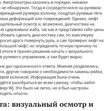
у. Амортизаторы казались в порядке, никаких
 не обнаружил. Тогда я сосредоточился на рулевом
вреждений рулевую колонку, пощупал рулевые тяги.
димых деформаций или повреждений. Однако, люфт
 тщательный осмотр и, возможно, диагностика на
я сдерживала жаба, так как я представлял себе цены
обовать сделать диагностику сам, по максимуму
росил друга повернуть руль, а сам проверил люфт на
большой люфт, но определить точную причину по
 итоге я принял решение начать с визуального
 рулевого управления, а там будет видно.
не дал однозначного ответа. Мнения разделились.
ги, другие говорили о необходимости замены рейки,
левой колонкой. Информация была очень
идётся разобраться во всем самому, чтобы найти
eep WJ. Это было не легко, но я был настроен
ездить опасно.
а: визуальный осмотр и