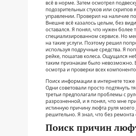
всё в норме. Затем осмотрел подвеск
подозрительных стуков или скрипов я
управлении. Проверил на наличие по
Внешне всё казалось целым, без ви
оставался. Я понял, что нужен более
специализированном сервисе. Но мен
на такие услуги. Поэтому решил попр
используя подручные средства. Я поп
рейке, пошатав колеса. Ощущался не
таким признакам было невозможно. В
осмотра и проверки всех компонентов
Поиск информации в интернете тоже 
Одни советовали просто подтянуть тя
третьи предполагали проблемы с ру
разрозненной, и я понял, что мне пр
истинную причину люфта руля моего J
решительно. Я знал, что без ремонта 
Поиск причин люфт