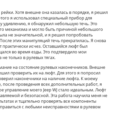
 рейки. Хотя внешне она казалась в порядке, я решил
 этого я использовал специальный прибор для
му удивлению, я обнаружил небольшую течь. Это
ого механизма и могло быть причиной небольшого
была не значительной, и я решил попробовать
 После этих манипуляций течь прекратилась. Я снова
т практически исчез. Оставшийся люфт был
ался во время езды. Это подтвердило мои
 не только в рулевых тягах.
имание на состояние рулевых наконечников. Внешне
ешил проверить их на люфт. Для этого я попросил
оверил наконечники на наличие люфта. К моему
е, после проведения всех дополнительных работ, я
ое управление моего Jeep WJ стало идеальным. Люфт
равляемой и безопасной. Эта работа научила меня не
льтатах и тщательно проверять все компоненты
у справиться с любыми неисправностями в рулевом