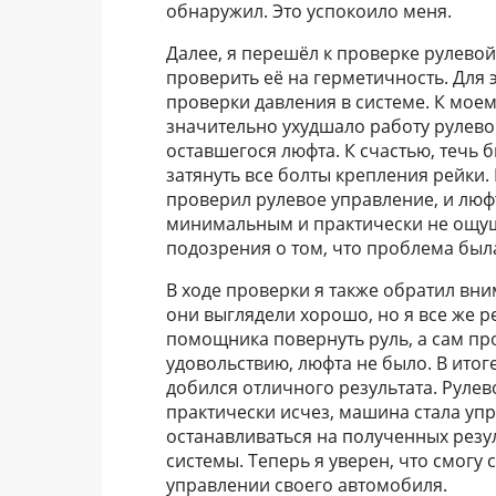
обнаружил. Это успокоило меня.
Далее, я перешёл к проверке рулевой
проверить её на герметичность. Для
проверки давления в системе. К мое
значительно ухудшало работу рулев
оставшегося люфта. К счастью, течь 
затянуть все болты крепления рейки.
проверил рулевое управление, и люф
минимальным и практически не ощущ
подозрения о том, что проблема была
В ходе проверки я также обратил вн
они выглядели хорошо, но я все же р
помощника повернуть руль, а сам пр
удовольствию, люфта не было. В итог
добился отличного результата. Рулев
практически исчез, машина стала уп
останавливаться на полученных резу
системы. Теперь я уверен, что смог
управлении своего автомобиля.