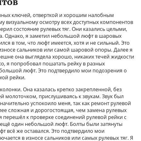
нтов
чных ключей, отверткой и хорошим налобным
му визуальному осмотру всех доступных компонентов
ерил состояние рулевых тяг. Они казались целыми,
а. Однако, я заметил небольшой люфт в шаровых
лся в том, что люфт имеется, хотя и не сильный. Это
износе сальников или самой шаровой опоры. Далее я
нешне она выглядела хорошо, никаких течей жидкости
ко, я попробовал пошатать рейку в разных
большой люфт. Это подтвердило мои подозрения о
мой рейки.
колонки. Она казалась крепко закрепленной, без
ей молоточком, прислушиваясь к звукам. Звук был
значительно успокоило меня, так как ремонт рулевой
олее сложная и дорогостоящая, чем замена рулевых
 я перешёл к проверке соединений рулевой рейки с
 ещё один небольшой люфт. Болты были затянуты
т всё же оставался. Это подтвердило мои
ючается в износе сальников или самых рулевых тяг. Я