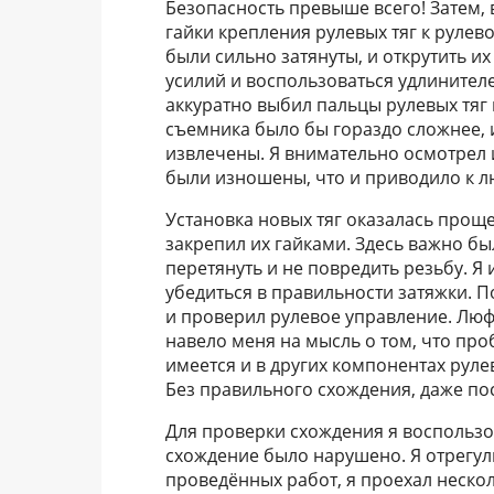
Безопасность превыше всего! Затем,
гайки крепления рулевых тяг к рулев
были сильно затянуты, и открутить и
усилий и воспользоваться удлинителе
аккуратно выбил пальцы рулевых тяг 
съемника было бы гораздо сложнее, и
извлечены. Я внимательно осмотрел 
были изношены, что и приводило к л
Установка новых тяг оказалась проще,
закрепил их гайками. Здесь важно бы
перетянуть и не повредить резьбу. 
убедиться в правильности затяжки. П
и проверил рулевое управление. Люфт
навело меня на мысль о том, что про
имеется и в других компонентах рул
Без правильного схождения, даже по
Для проверки схождения я воспользо
схождение было нарушено. Я отрегули
проведённых работ, я проехал неско