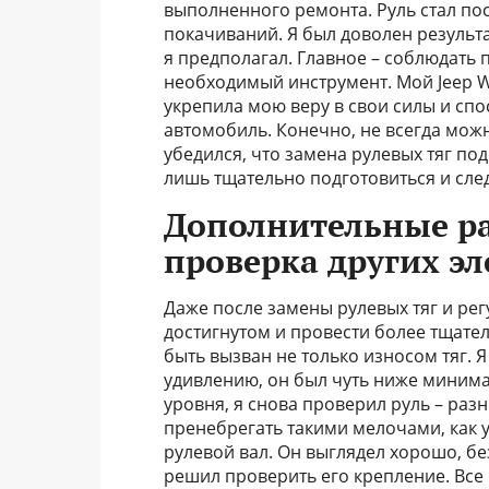
выполненного ремонта. Руль стал по
покачиваний. Я был доволен результа
я предполагал. Главное – соблюдать 
необходимый инструмент. Мой Jeep W
укрепила мою веру в свои силы и сп
автомобиль. Конечно, не всегда можн
убедился, что замена рулевых тяг по
лишь тщательно подготовиться и сле
Дополнительные ра
проверка других э
Даже после замены рулевых тяг и рег
достигнутом и провести более тщате
быть вызван не только износом тяг. 
удивлению, он был чуть ниже минима
уровня, я снова проверил руль – разн
пренебрегать такими мелочами, как 
рулевой вал. Он выглядел хорошо, бе
решил проверить его крепление. Все