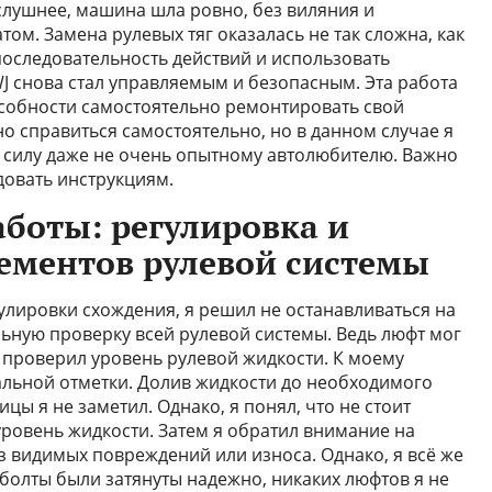
слушнее, машина шла ровно, без виляния и
том. Замена рулевых тяг оказалась не так сложна, как
последовательность действий и использовать
J снова стал управляемым и безопасным. Эта работа
особности самостоятельно ремонтировать свой
о справиться самостоятельно, но в данном случае я
д силу даже не очень опытному автолюбителю. Важно
довать инструкциям.
боты: регулировка и
лементов рулевой системы
улировки схождения, я решил не останавливаться на
льную проверку всей рулевой системы. Ведь люфт мог
Я проверил уровень рулевой жидкости. К моему
льной отметки. Долив жидкости до необходимого
ицы я не заметил. Однако, я понял, что не стоит
уровень жидкости. Затем я обратил внимание на
з видимых повреждений или износа. Однако, я всё же
 болты были затянуты надежно, никаких люфтов я не