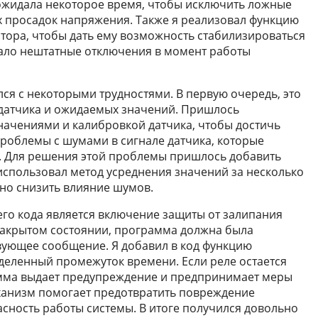
жидала некоторое время, чтобы исключить ложные
х просадок напряжения. Также я реализовал функцию
тора, чтобы дать ему возможность стабилизироваться
ало нештатные отключения в момент работы
лся с некоторыми трудностями. В первую очередь, это
 датчика и ожидаемых значений. Пришлось
начениями и калибровкой датчика, чтобы достичь
роблемы с шумами в сигнале датчика, которые
 Для решения этой проблемы пришлось добавить
использовал метод усреднения значений за несколько
но снизить влияние шумов.
го кода является включение защиты от залипания
в закрытом состоянии, программа должна была
твующее сообщение. Я добавил в код функцию
деленный промежуток времени. Если реле остается
мма выдает предупреждение и предпринимает меры
ханизм помогает предотвратить повреждение
сность работы системы. В итоге получился довольно