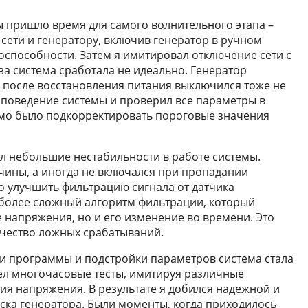
 пришло время для самого волнительного этапа –
 сети и генератору, включив генератор в ручном
оспособности. Затем я имитировал отключение сети с
а система сработала не идеально. Генератор
 после восстановления питания выключился тоже не
 поведение системы и проверил все параметры в
имо было подкорректировать пороговые значения
ал небольшие нестабильности в работе системы.
чины, а иногда не включался при пропадании
о улучшить фильтрацию сигнала от датчика
 более сложный алгоритм фильтрации, который
 напряжения, но и его изменение во времени. Это
ичество ложных срабатываний.
и программы и подстройки параметров система стала
вел многочасовые тесты, имитируя различные
ия напряжения. В результате я добился надежной и
ска генератора. Были моменты, когда приходилось