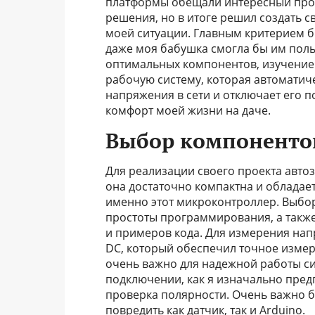
платформы обещали интересный проек
решения, но в итоге решил создать 
моей ситуации. Главным критерием б
даже моя бабушка смогла бы им поль
оптимальных компонентов, изучение 
рабочую систему, которая автоматич
напряжения в сети и отключает его 
комфорт моей жизни на даче.
Выбор компонентов
Для реализации своего проекта автоз
она достаточно компактна и облада
именно этот микроконтроллер. Выбор 
простоты программирования, а такж
и примеров кода. Для измерения нап
DC, который обеспечил точное изме
очень важно для надежной работы сис
подключении, как я изначально пред
проверка полярности. Очень важно б
повредить как датчик, так и Arduino.