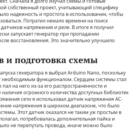
т. Сначала я долго изучал схемы и готовые
свой собственный проект, учитывающий специфику
ыло надежность и простота в использовании, чтобы
зоваться. Потратил немало времени на поиск
датчиков напряжения и реле. В итоге я получил
ески запускает генератор при пропадании
после восстановления. Это значительно улучшило
 и подготовка схемы
апуска генератора я выбрал Arduino Nano, поскольку
ет необходимым функционалом. Сердцем системы стал
пал на него из-за его распространенности и
е наличия огромного количества доступных библиотек
ряжения сети я использовал датчик напряжения AC-
рение напряжения в широком диапазоне, что было
темы. Этот датчик оказался не таким уж простым в
полагал, потребовалась дополнительная пайка и
ыло не перепутать провода, иначе можно было