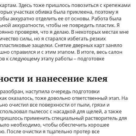
картам. Здесь тоже пришлось повозиться с крепежами
орых участках обивка была приклеена, поэтому я
обы аккуратно отделить ее от основы. Работа была
ной аккуратности, чтобы не повредить пластик. Я
янно проверяя, что я делаю. В некоторых местах мне
ество силы, но я старался избегать резких
 пластиковые защелки. Снятие дверных карт заняло
но справился и с этим этапом. В итоге, весь салон
ов к следующему этапу работы – подготовке
ности и нанесение клея
 разобран, наступила очередь подготовки
как оказалось, тоже довольно ответственный этап. На
ьно очистил все поверхности от пыли, грязи и
использовал пылесос с насадкой для щелей, а также
 пришлось применить специальный растворитель для
о было необходимо, чтобы обеспечить хорошее
ю. После очистки я тщательно протер все