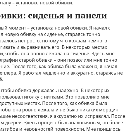
этапу – установке новой обивки.
бивки: сиденья и панели
ый момент – установка новой обивки. Я начал с
л новую обивку на сиденье, стараясь точно
казалось непросто, потому что кожзам немного
гивать и выравнивать его. В некоторых местах
, чтобы она ровно лежала на сиденье. Здесь мне
графии старой обивки – они позволили мне точно
ие. После того, как обивка была уложена, я начал
плера. Я работал медленно и аккуратно, стараясь не
ё.
чтобы обивка держалась надежно. В некоторых
спользовал иголку с нитками. Это позволило мне
оступных местах. После того, как обивка была
 чтобы она ровно лежала и не было никаких морщин
ьшие несоответствия, я аккуратно их исправлял. После
м дверей. Здесь процесс был аналогичным, но более
 изгибов и неровностей поверхности. Мне пришлось