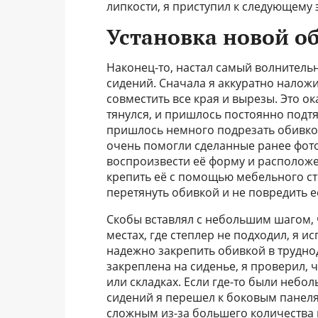
липкости, я приступил к следующему 
Установка новой о
Наконец-то, настал самый волнительн
сидений. Сначала я аккуратно наложи
совместить все края и вырезы. Это о
тянулся, и пришлось постоянно подтя
пришлось немного подрезать обивкой
очень помогли сделанные ранее фото
воспроизвести её форму и расположен
крепить её с помощью мебельного сте
перетянуть обивкой и не повредить е
Скобы вставлял с небольшим шагом, 
местах, где степлер не подходил, я и
надежно закрепить обивкой в труднод
закреплена на сиденье, я проверил,
или складках. Если где-то были небол
сидений я перешел к боковым панеля
сложным из-за большего количества