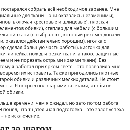
 я постарался собрать всё необходимое заранее. Мне
иальные для ткани – они оказались незаменимы),
ипов, включая крестовые и шлицевые), плоская
элементов обивки), степлер для мебели (с большим
ильной ткани (я выбрал тот, который рекомендовали
ти, оказался действительно хорошим), иголка с
лер сделал большую часть работы), кисточка для
ки, линейка, нож для резки ткани, а также защитные
леем и не порезать острыми краями ткани). Без
ому я работал при ярком свете – это позволило мне
 вовремя их исправить. Также пригодились плотные
арой обивки и различных мелких деталей. Не стоит
места. Я покрыл пол старыми газетами, чтобы не
рой обивки.
ольше времени, чем я ожидал, но зато потом работа
 понял, что тщательная подготовка – это залог успеха
 – не исключение.
аг за шагом