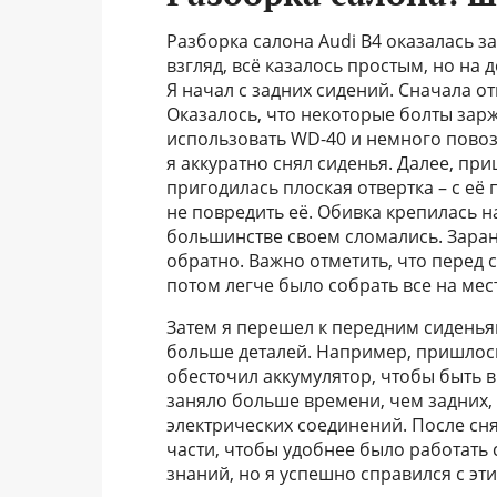
Разборка салона Audi B4 оказалась з
взгляд, всё казалось простым, но на
Я начал с задних сидений. Сначала от
Оказалось, что некоторые болты зар
использовать WD-40 и немного повози
я аккуратно снял сиденья. Далее, пр
пригодилась плоская отвертка – с её
не повредить её. Обивка крепилась н
большинстве своем сломались. Заран
обратно. Важно отметить, что перед 
потом легче было собрать все на ме
Затем я перешел к передним сиденья
больше деталей. Например, пришлось
обесточил аккумулятор, чтобы быть в
заняло больше времени, чем задних,
электрических соединений. После сня
части, чтобы удобнее было работать
знаний, но я успешно справился с эт