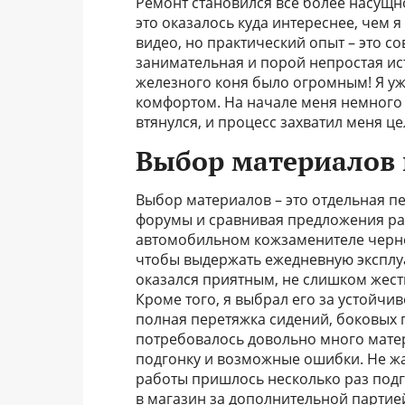
Ремонт становился всё более насущно
это оказалось куда интереснее, чем 
видео, но практический опыт – это со
занимательная и порой непростая и
железного коня было огромным! Я уже
комфортом. На начале меня немного 
втянулся, и процесс захватил меня ц
Выбор материалов 
Выбор материалов – это отдельная пе
форумы и сравнивая предложения раз
автомобильном кожзаменителе черно
чтобы выдержать ежедневную эксплуа
оказался приятным, не слишком жестк
Кроме того, я выбрал его за устойчи
полная перетяжка сидений, боковых 
потребовалось довольно много матер
подгонку и возможные ошибки. Не жа
работы пришлось несколько раз подго
в магазин за дополнительной партие