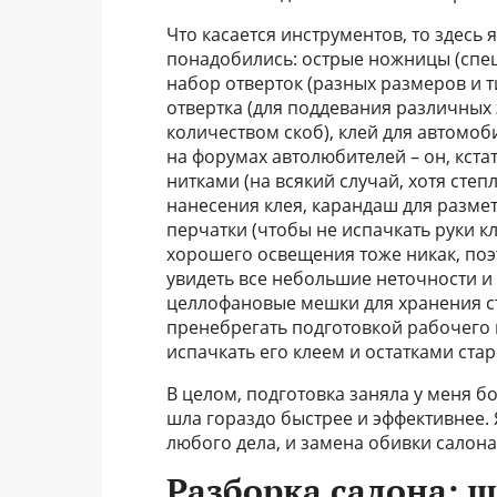
Что касается инструментов, то здесь
понадобились: острые ножницы (спец
набор отверток (разных размеров и т
отвертка (для поддевания различных 
количеством скоб), клей для автомоб
на форумах автолюбителей – он, кста
нитками (на всякий случай, хотя степ
нанесения клея, карандаш для размет
перчатки (чтобы не испачкать руки к
хорошего освещения тоже никак, поэт
увидеть все небольшие неточности и
целлофановые мешки для хранения ст
пренебрегать подготовкой рабочего 
испачкать его клеем и остатками ста
В целом, подготовка заняла у меня б
шла гораздо быстрее и эффективнее. Я
любого дела, и замена обивки салона
Разборка салона: ш