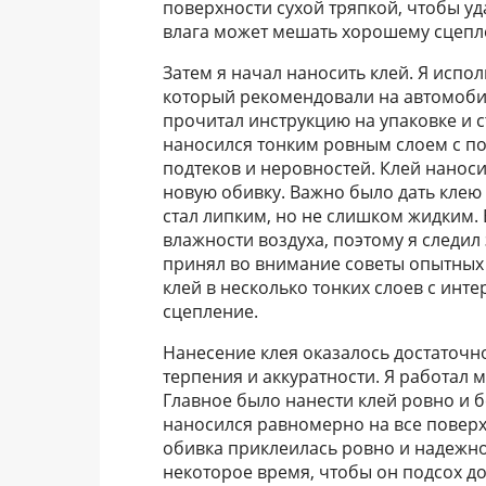
поверхности сухой тряпкой, чтобы уда
влага может мешать хорошему сцепл
Затем я начал наносить клей. Я испо
который рекомендовали на автомоби
прочитал инструкцию на упаковке и 
наносился тонким ровным слоем с по
подтеков и неровностей. Клей наносил
новую обивку. Важно было дать клею
стал липким, но не слишком жидким.
влажности воздуха, поэтому я следил
принял во внимание советы опытных
клей в несколько тонких слоев с инте
сцепление.
Нанесение клея оказалось достаточ
терпения и аккуратности. Я работал 
Главное было нанести клей ровно и б
наносился равномерно на все поверх
обивка приклеилась ровно и надежно. 
некоторое время, чтобы он подсох до