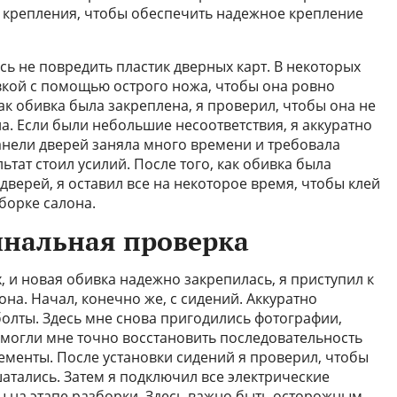
 крепления, чтобы обеспечить надежное крепление
сь не повредить пластик дверных карт. В некоторых
вкой с помощью острого ножа, чтобы она ровно
как обивка была закреплена, я проверил, чтобы она не
а. Если были небольшие несоответствия, я аккуратно
панели дверей заняла много времени и требовала
ьтат стоил усилий. После того, как обивка была
дверей, я оставил все на некоторое время, чтобы клей
сборке салона.
инальная проверка
, и новая обивка надежно закрепилась, я приступил к
она. Начал, конечно же, с сидений. Аккуратно
 болты. Здесь мне снова пригодились фотографии,
омогли мне точно восстановить последовательность
ементы. После установки сидений я проверил, чтобы
атались. Затем я подключил все электрические
 на этапе разборки. Здесь важно быть осторожным,