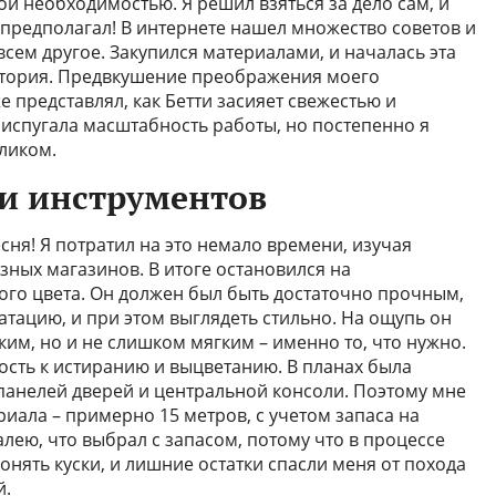
й необходимостью. Я решил взяться за дело сам, и
я предполагал! В интернете нашел множество советов и
всем другое. Закупился материалами, и началась эта
стория. Предвкушение преображения моего
 представлял, как Бетти засияет свежестью и
испугала масштабность работы, но постепенно я
еликом.
и инструментов
сня! Я потратил на это немало времени, изучая
ных магазинов. В итоге остановился на
го цвета. Он должен был быть достаточно прочным,
тацию, и при этом выглядеть стильно. На ощупь он
им, но и не слишком мягким – именно то, что нужно.
вость к истиранию и выцветанию. В планах была
панелей дверей и центральной консоли. Поэтому мне
иала – примерно 15 метров, с учетом запаса на
лею, что выбрал с запасом, потому что в процессе
нять куски, и лишние остатки спасли меня от похода
й.