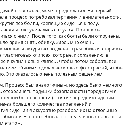
адачей посложнее, чем я предполагал. На первый
 деле процесс потребовал терпения и внимательности.
крутил все болты, крепящие сиденья к полу.
жавели и откручивались с трудом. Пришлось
ться с ними. После того, как болты были откручены,
ишло время снять обивку. Здесь мне очень
 помощью я аккуратно поддевал края обивки, стараясь
а пластиковых клипсах, которые, к сожалению, в
ее я купил новые клипсы, чтобы потом собрать все
снятием обивки я сделал несколько фотографий, чтобы
сто. Это оказалось очень полезным решением!
м. Процесс был аналогичным, но здесь было немного
 отсоединять подушки безопасности (перед этим я
 полной безопасности!). Снятие передних сидений
 из-за большего количества креплений и
тия сидений я аккуратно разобрал их на отдельные
 с обивкой. Это потребовало определенных навыков и
им этапом.