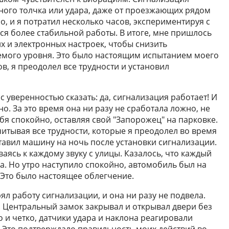
ного толчка или удара, даже от проезжающих рядом
о, и я потратил несколько часов, экспериментируя с
ся более стабильной работы. В итоге, мне пришлось
 и электронных настроек, чтобы снизить
емого уровня. Это было настоящим испытанием моего
в, я преодолел все трудности и установил
 с уверенностью сказать: да, сигнализация работает! И
но. За это время она ни разу не сработала ложно, не
ебя спокойно, оставляя свой "Запорожец" на парковке.
итывая все трудности, которые я преодолел во время
тавил машину на ночь после установки сигнализации.
ваясь к каждому звуку с улицы. Казалось, что каждый
. Но утро наступило спокойно, автомобиль был на
 Это было настоящее облегчение.
ял работу сигнализации, и она ни разу не подвела.
 Центральный замок закрывал и открывал двери без
 и четко, датчики удара и наклона реагировали