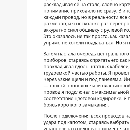
раскладывая её на столе, словно кар
понимание приходило не сразу. В ин
каждый провод, но в реальности все 
размеров, и я несколько раз перепро
аккуратно снял обшивку с рулевой ко
Это оказалось не так просто, как каз
упрямо не хотели поддаваться. Но я н
Затем настала очередь центрального 
приборов, стараясь спрятать его как
прокладывал вдоль штатных кабелей,
трудоемкой частью работы. Я провел
через узкие щели и под панелями. И
— тонкой проволоке или пластиковой
провод я подключал с максимальной
соответствие цветовой кодировке. Я 
боясь короткого замыкания.
После подключения всех проводов на
удара под капотом, стараясь выбрат
установлена в недоступном месте, чт