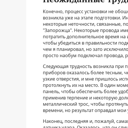
Конечно, процесс установки не обош
возникла уже на этапе подготовки. И
некоторые неточности, связанные, п
"Запорожца". Некоторые провода име
потратить дополнительное время на 
чтобы убедиться в правильности под
чем я планировал, но зато исключило
просто наобум подключал провода, р
Следующая трудность возникла при п
приборов оказалось более тесным, ч
узкие отверстия, и мне пришлось ис
протолкнуть их на место. В один мом
панель, чтобы обеспечить более удоб
применив терпение и некоторую долю
металлический трос, чтобы протянуть
времени, но результат оправдал мои 
Наконец, последняя и, пожалуй, сам
датчика удара. Оказалось, что он сл