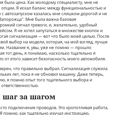
 была цена. Как молодому специалисту, мне не
 опции. Я искал баланс между функциональностью и
 с автозапуском казалась мне слишком дорогой и не
Запорожца". Мне была важна базовая
громкий сигнал тревоги, и, желательно, удобный
йсом. Я не хотел запутаться в множестве кнопок и
рогая сигнализация — вот что было моей целью. После
вой выбор на модели, которая, на мой взгляд, лучше
ям. Название я, увы, уже не помню — прошло
я тот день, я понимаю, насколько тщательно я
то от этого зависит безопасность моего автомобиля.
 уверен, что правильно выбрал. Сигнализация служила
льких лет, пока я не обновил машину. Даже теперь,
ию, я помню опыт того тщательного выбора и
е ответственностью.
: шаг за шагом
осто подключение проводов. Это кропотливая работа,
Я помню, как тщательно изучал инструкцию,