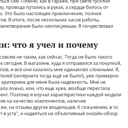
ся сам. Помню, как в гараже, при свете тусклой
, провода путались в руках, а сердце билось от
о. Это было настоящее приключение, полное
. В итоге, после нескольких часов работы,
довлетворения было неописуемым. Я почувствовал
: что я учел и почему
овсем не таким, как сейчас. Тогда не было такого
 сегодня. В магазине, куда я отправился за покупкой,
тов, и все они казались мне одинаково сложными. Я,
елей (интернета тогда ещё не было!), уже примерно
м критерием для меня была надежность. Мне не
ала ложно, или, что еще хуже, вообще перестала
нт. Поэтому я изучал характеристики каждой модели
ие на качество компонентов, наличие
же, на отзывы других владельцев. К сожалению, в то
т в уста", и надеяться на объективный онлайн-обзор