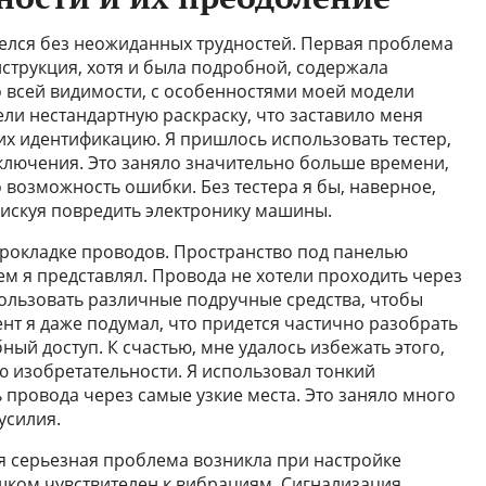
елся без неожиданных трудностей. Первая проблема
нструкция, хотя и была подробной, содержала
о всей видимости, с особенностями моей модели
ли нестандартную раскраску, что заставило меня
их идентификацию. Я пришлось использовать тестер,
ключения. Это заняло значительно больше времени,
 возможность ошибки. Без тестера я бы, наверное,
искуя повредить электронику машины.
рокладке проводов. Пространство под панелью
ем я представлял. Провода не хотели проходить через
пользовать различные подручные средства, чтобы
ент я даже подумал, что придется частично разобрать
ный доступ. К счастью, мне удалось избежать этого,
 изобретательности. Я использовал тонкий
 провода через самые узкие места. Это заняло много
усилия.
ая серьезная проблема возникла при настройке
ишком чувствителен к вибрациям. Сигнализация