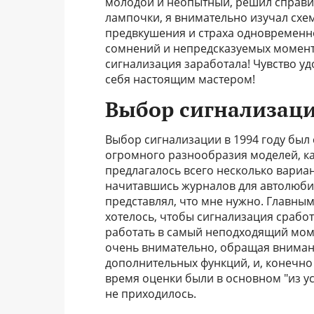
молодой и неопытный, решил справить
лампочки, я внимательно изучал схему
предвкушения и страха одновременн
сомнений и непредсказуемых моментов
сигнализация заработала! Чувство у
себя настоящим мастером!
Выбор сигнализации
Выбор сигнализации в 1994 году был с
огромного разнообразия моделей, как
предлагалось всего несколько вариан
начитавшись журналов для автолюбит
представлял, что мне нужно. Главны
хотелось, чтобы сигнализация сработ
работать в самый неподходящий моме
очень внимательно, обращая вниман
дополнительных функций, и, конечно 
время оценки были в основном "из ус
не приходилось.