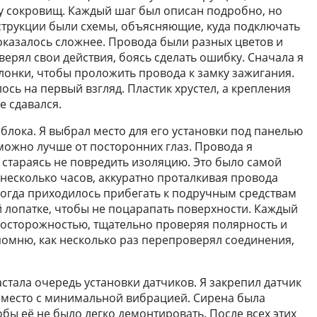
ту сокровищ. Каждый шаг был описан подробно, но
струкции были схемы, объясняющие, куда подключать
оказалось сложнее. Провода были разных цветов и
верял свои действия, боясь сделать ошибку. Сначала я
лонки, чтобы проложить провода к замку зажигания.
алось на первый взгляд. Пластик хрустел, а крепления
е сдавался.
блока. Я выбрал место для его установки под панелью
 можно лучше от посторонних глаз. Провода я
 стараясь не повредить изоляцию. Это было самой
 несколько часов, аккуратно проталкивая провода
ногда приходилось прибегать к подручным средствам
 лопатке, чтобы не поцарапать поверхности. Каждый
 осторожностью, тщательно проверяя полярность и
помню, как несколько раз перепроверял соединения,
стала очередь установки датчиков. Я закрепил датчик
ь место с минимальной вибрацией. Сирена была
обы её не было легко демонтировать. После всех этих