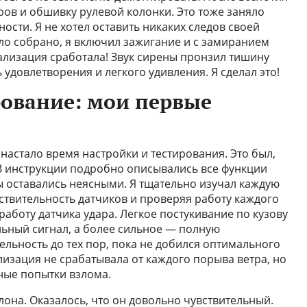
ов и обшивку рулевой колонки. Это тоже заняло
ости. Я не хотел оставить никаких следов своей
ыло собрано, я включил зажигание и с замиранием
нализация сработала! Звук сирены пронзил тишину
 удовлетворения и легкого удивления. Я сделал это!
рование: мои первые
, настало время настройки и тестирования. Это был,
В инструкции подробно описывались все функции
 оставались неясными. Я тщательно изучал каждую
ствительность датчиков и проверяя работу каждого
аботу датчика удара. Легкое постукивание по кузову
ьный сигнал, а более сильное — полную
ельность до тех пор, пока не добился оптимального
лизация не срабатывала от каждого порыва ветра, но
зные попытки взлома.
лона. Оказалось, что он довольно чувствительный.