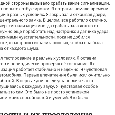
одной стороны вызывало срабатывание сигнализации.
от попыток отбуксировки. Я потратил немало времени
ии в разных условиях. Я закрывал и открывал двери,
 центрального замка. В целом, все работало отлично,
ер, сигнализация иногда срабатывала ложно от
 нужно еще поработать над настройкой датчика удара.
жимами чувствительности, пока не добился
тоге, я настроил сигнализацию так, чтобы она была
а от каждого шума.
л тестирование в реальных условиях. Я оставил
ов и периодически проверял её состояние. Я с
изация работает стабильно и надежно. Я чувствовал
автомобиля. Первые впечатления были исключительно
ботой. В первые дни после установки я часто
ушиваясь к каждому звуку. Я чувствовал особое
лать это сам. Это было не просто установкой
ием моих способностей и умений. Это было
ости и их преодоление