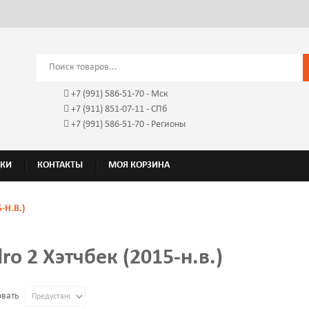
+7 (991) 586-51-70
- Мск
+7 (911) 851-07-11 - СПб
+7 (991) 586-51-70
- Регионы
ДКИ
КОНТАКТЫ
МОЯ КОРЗИНА
-Н.В.)
ro 2 Хэтчбек (2015-н.в.)
овать